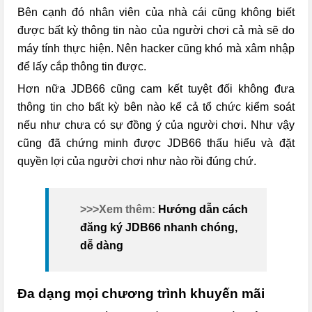
Bên cạnh đó nhân viên của nhà cái cũng không biết
được bất kỳ thông tin nào của người chơi cả mà sẽ do
máy tính thực hiện. Nên hacker cũng khó mà xâm nhập
để lấy cắp thông tin được.
Hơn nữa JDB66 cũng cam kết tuyệt đối không đưa
thông tin cho bất kỳ bên nào kể cả tổ chức kiểm soát
nếu như chưa có sự đồng ý của người chơi. Như vậy
cũng đã chứng minh được JDB66 thấu hiểu và đặt
quyền lợi của người chơi như nào rồi đúng chứ.
>>>Xem thêm:
Hướng dẫn cách
đăng ký JDB66 nhanh chóng,
dễ dàng
Đa dạng mọi chương trình khuyến mãi