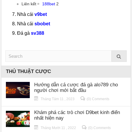
Liên kết
188bet
2
Nhà cái
v9bet
Nhà cái
sbobet
Đá gà
sv388
THỦ THUẬT CƯỢC
Hướng dẫn cá cược đá gà alo789 cho
người chơi mới bắt đầu
Tháng Tám 11 , 2023
(0) Comments
Khám phá các trò chơi D9bet kinh điển
nhất hiện nay
Tháng Mười 11 , 2022
(0) Comments