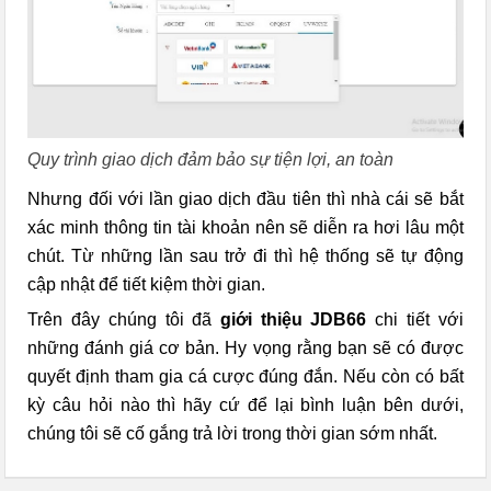
Quy trình giao dịch đảm bảo sự tiện lợi, an toàn
Nhưng đối với lần giao dịch đầu tiên thì nhà cái sẽ bắt
xác minh thông tin tài khoản nên sẽ diễn ra hơi lâu một
chút. Từ những lần sau trở đi thì hệ thống sẽ tự động
cập nhật để tiết kiệm thời gian.
Trên đây chúng tôi đã
giới thiệu JDB66
chi tiết với
những đánh giá cơ bản. Hy vọng rằng bạn sẽ có được
quyết định tham gia cá cược đúng đắn. Nếu còn có bất
kỳ câu hỏi nào thì hãy cứ để lại bình luận bên dưới,
chúng tôi sẽ cố gắng trả lời trong thời gian sớm nhất.