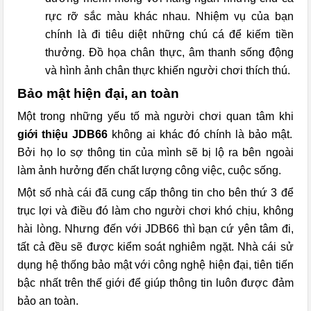
rực rỡ sắc màu khác nhau. Nhiệm vụ của bạn
chính là đi tiêu diệt những chú cá để kiếm tiền
thưởng. Đồ họa chân thực, âm thanh sống động
và hình ảnh chân thực khiến người chơi thích thú.
Bảo mật hiện đại, an toàn
Một trong những yếu tố mà người chơi quan tâm khi
giới thiệu JDB66
không ai khác đó chính là bảo mật.
Bởi họ lo sợ thông tin của mình sẽ bị lộ ra bên ngoài
làm ảnh hưởng đến chất lượng công việc, cuộc sống.
Một số nhà cái đã cung cấp thông tin cho bên thứ 3 để
trục lợi và điều đó làm cho người chơi khó chịu, không
hài lòng. Nhưng đến với JDB66 thì bạn cứ yên tâm đi,
tất cả đều sẽ được kiểm soát nghiêm ngặt. Nhà cái sử
dụng hệ thống bảo mật với công nghệ hiện đại, tiên tiến
bậc nhất trên thế giới để giúp thông tin luôn được đảm
bảo an toàn.