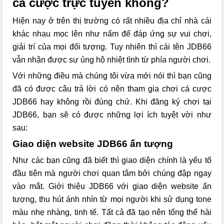
cá cược trực tuyến không?
Hiện nay ở trên thị trường có rất nhiều địa chỉ nhà cái
khác nhau mọc lên như nấm để đáp ứng sự vui chơi,
giải trí của mọi đối tượng. Tuy nhiên thì cái tên JDB66
vẫn nhận được sự ủng hộ nhiệt tình từ phía người chơi.
Với những điều mà chúng tôi vừa mới nói thì bạn cũng
đã có được câu trả lời có nên tham gia chơi cá cược
JDB66 hay không rồi đúng chứ. Khi đăng ký chơi tại
JDB66, bạn sẽ có được những lợi ích tuyệt vời như
sau:
Giao diện website JDB66 ấn tượng
Như các bạn cũng đã biết thì giao diện chính là yếu tố
đầu tiên mà người chơi quan tâm bởi chúng đập ngay
vào mắt. Giới thiệu JDB66 với giao diện website ấn
tượng, thu hút ánh nhìn từ mọi người khi sử dụng tone
màu nhẹ nhàng, tinh tế. Tất cả đã tạo nên tổng thể hài