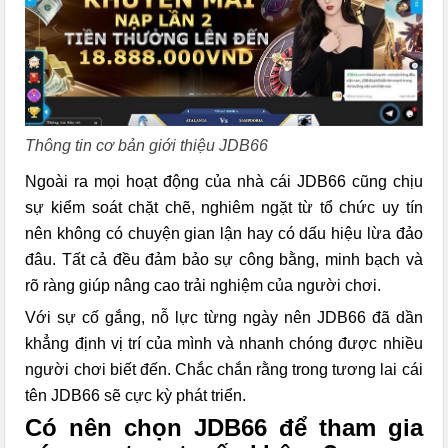
Thông tin cơ bản giới thiệu JDB66
Ngoài ra mọi hoạt động của nhà cái JDB66 cũng chịu
sự kiểm soát chặt chẽ, nghiêm ngặt từ tổ chức uy tín
nên không có chuyện gian lận hay có dấu hiệu lừa đảo
đâu. Tất cả đều đảm bảo sự công bằng, minh bạch và
rõ ràng giúp nâng cao trải nghiệm của người chơi.
Với sự cố gắng, nỗ lực từng ngày nên JDB66 đã dần
khẳng định vị trí của mình và nhanh chóng được nhiều
người chơi biết đến. Chắc chắn rằng trong tương lai cái
tên JDB66 sẽ cực kỳ phát triển.
Có nên chọn JDB66 để tham gia