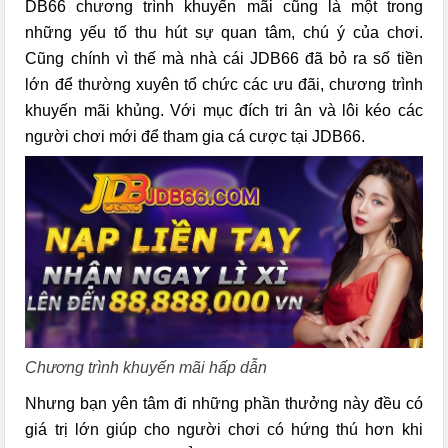
DB66 chương trình khuyến mãi cũng là một trong
những yếu tố thu hút sự quan tâm, chú ý của chơi.
Cũng chính vì thế mà nhà cái JDB66 đã bỏ ra số tiền
lớn để thường xuyên tổ chức các ưu đãi, chương trình
khuyến mãi khủng. Với mục đích tri ân và lôi kéo các
người chơi mới để tham gia cá cược tại JDB66.
Chương trình khuyến mãi hấp dẫn
Nhưng bạn yên tâm đi những phần thưởng này đều có
giá trị lớn giúp cho người chơi có hứng thú hơn khi