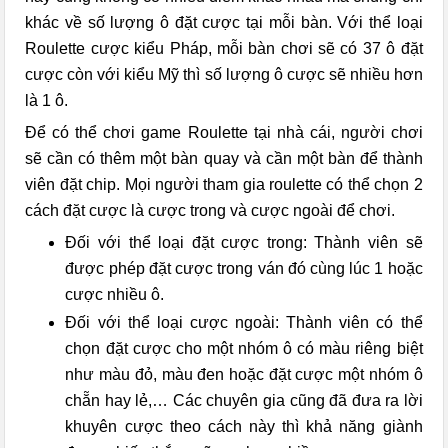
khác về số lượng ô đặt cược tại mỗi bàn. Với thể loại
Roulette cược kiểu Pháp, mỗi bàn chơi sẽ có 37 ô đặt
cược còn với kiểu Mỹ thì số lượng ô cược sẽ nhiều hơn
là 1 ô.
Để có thể chơi game Roulette tại nhà cái, người chơi
sẽ cần có thêm một bàn quay và cần một bàn để thành
viên đặt chip. Mọi người tham gia roulette có thể chọn 2
cách đặt cược là cược trong và cược ngoài để chơi.
Đối với thể loại đặt cược trong: Thành viên sẽ
được phép đặt cược trong ván đó cùng lúc 1 hoặc
cược nhiều ô.
Đối với thể loại cược ngoài: Thành viên có thể
chọn đặt cược cho một nhóm ô có màu riêng biệt
như màu đỏ, màu đen hoặc đặt cược một nhóm ô
chẵn hay lẻ,… Các chuyên gia cũng đã đưa ra lời
khuyên cược theo cách này thì khả năng giành