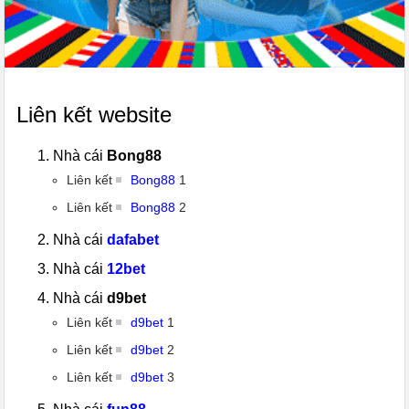
Liên kết website
Nhà cái
Bong88
Liên kết
Bong88
1
Liên kết
Bong88
2
Nhà cái
dafabet
Nhà cái
12bet
Nhà cái
d9bet
Liên kết
d9bet
1
Liên kết
d9bet
2
Liên kết
d9bet
3