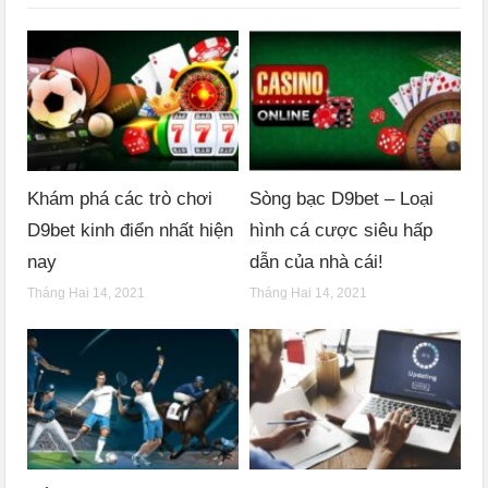
Khám phá các trò chơi
Sòng bạc D9bet – Loại
D9bet kinh điển nhất hiện
hình cá cược siêu hấp
nay
dẫn của nhà cái!
Tháng Hai 14, 2021
Tháng Hai 14, 2021