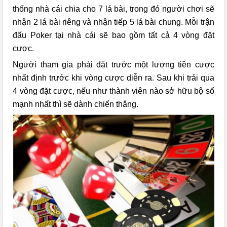
thống nhà cái chia cho 7 lá bài, trong đó người chơi sẽ
nhận 2 lá bài riêng và nhận tiếp 5 lá bài chung. Mỗi trận
đấu Poker tại nhà cái sẽ bao gồm tất cả 4 vòng đặt
cược.
Người tham gia phải đặt trước một lượng tiền cược
nhất định trước khi vòng cược diễn ra. Sau khi trải qua
4 vòng đặt cược, nếu như thành viên nào sở hữu bộ số
mạnh nhất thì sẽ dành chiến thắng.