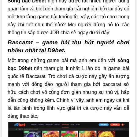
Sòng bạc D9bet
hiện nay được rất nhiều người dùng
quan tâm và biết đến tham gia trải nghiệm bởi tại đây có
một kho tàng game bài khổng lồ. Vậy, các trò chơi trong
này chi tiết như thế nào? Mọi người đừng bỏ lỡ các
thông tin sắp được JDB chia sẻ ngay dưới đây:
Baccarat – game bài thu hút người chơi
nhiều nhất tại D9bet.
Một trong những game bài mà anh em đến với
sòng
bạc D9bet
nên tham gia ít nhất 1 lần đó là game bài
quốc tế Baccarat. Trò chơi cá cược này gây ấn tượng
mạnh với đông đảo người tham gia bởi baccarat sở
hữu cách chơi vô cùng đơn giản nhưng sự thú vị, hấp
dẫn cũng không kém. Chính vì vậy, anh em ngay cả khi
là tân binh trong lĩnh vực giải trí cá cược này vẫn dễ
dàng thao tác.