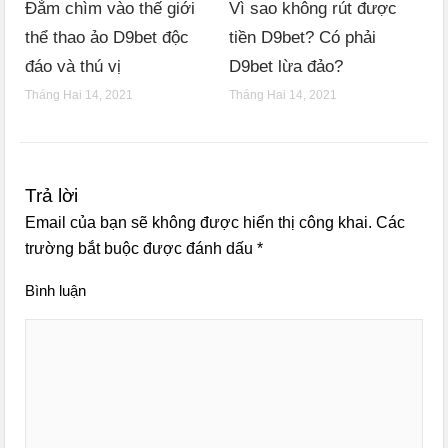
Đắm chìm vào thế giới
Vì sao không rút được
thể thao ảo D9bet độc
tiền D9bet? Có phải
đáo và thú vị
D9bet lừa đảo?
Tháng Hai 14, 2021
Tháng Hai 14, 2021
Trả lời
Email của bạn sẽ không được hiển thị công khai.
Các
trường bắt buộc được đánh dấu
*
Bình luận