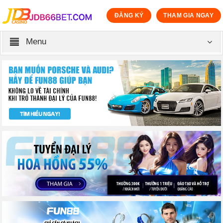
ĐĂNG KÝ
THAM GIA NGAY
Menu