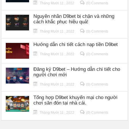
Tháng Mười 11 , 2022
(0) Comments
Nguyên nhân D9bet bị chặn và những
cách khắc phục hiệu quả!
Tháng Mười 11 , 2022
(0) Comments
Hướng dẫn chi tiết cách nạp tiền D9bet
Tháng Mười 11 , 2022
(0) Comments
Đăng ký D9bet – Hướng dẫn chi tiết cho
người chơi mới
Tháng Mười 11 , 2022
(0) Comments
Tổng hợp D9bet khuyến mại cho người
chơi săn đón tại nhà cái.
Tháng Mười 11 , 2022
(0) Comments