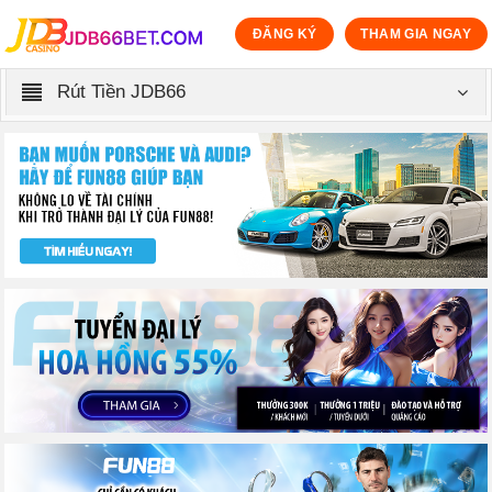
ĐĂNG KÝ
THAM GIA NGAY
Rút Tiền JDB66