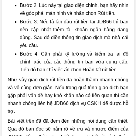
Bước 2: Lúc này tại giao diện chính, bạn hãy nhìn
về góc phải màn hình và nhấn chọn Rút tiền.
Bước 3: Nếu là lần đầu rút tiền tại JDB66 thì bạn
nên cập nhật thêm tài khoản ngân hàng đang
dùng. Sau đó điền thông tin giao dịch mà nhà cái
yêu cầu.
Bước 4: Cần phải kỹ lưỡng và kiểm tra lại độ
chính xác của các thông tin bạn vừa cung cấp.
Tiếp đó bạn chỉ việc ấn chọn Hoàn tất rút tiền.
Như vậy giao dịch rút tiền đã hoàn thành nhanh chóng
và vô cùng đơn giản. Nếu trong quá trình giao dịch bạn
gặp phải vấn đề hay khó khăn nào có liên quan thì cần
nhanh chóng
liên hệ JDB66
dịch vụ CSKH để được hỗ
trợ.
Bài viết trên đã đã đem đến những nội dung cần thiết.
Qua đó bạn đọc sẽ nắm rõ về ưu và nhược điểm của