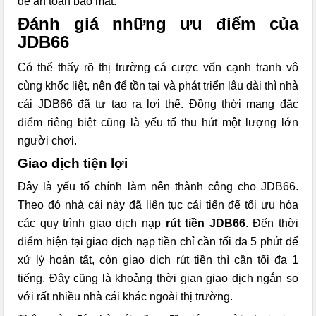
đề an toàn bảo mật.
Đánh giá những ưu điểm của
JDB66
Có thể thấy rõ thị trường cá cược vốn cạnh tranh vô
cùng khốc liệt, nên để tồn tại và phát triển lâu dài thì nhà
cái JDB66 đã tự tạo ra lợi thế. Đồng thời mang đặc
điểm riêng biệt cũng là yếu tố thu hút một lượng lớn
người chơi.
Giao dịch tiện lợi
Đây là yếu tố chính làm nên thành công cho JDB66.
Theo đó nhà cái này đã liên tục cải tiến để tối ưu hóa
các quy trình giao dịch nạp
rút tiền JDB66
. Đến thời
điểm hiện tại giao dịch nạp tiền chỉ cần tối đa 5 phút để
xử lý hoàn tất, còn giao dịch rút tiền thì cần tối đa 1
tiếng. Đây cũng là khoảng thời gian giao dịch ngắn so
với rất nhiều nhà cái khác ngoài thị trường.