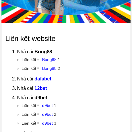
Liên kết website
Nhà cái
Bong88
Liên kết
Bong88
1
Liên kết
Bong88
2
Nhà cái
dafabet
Nhà cái
12bet
Nhà cái
d9bet
Liên kết
d9bet
1
Liên kết
d9bet
2
Liên kết
d9bet
3