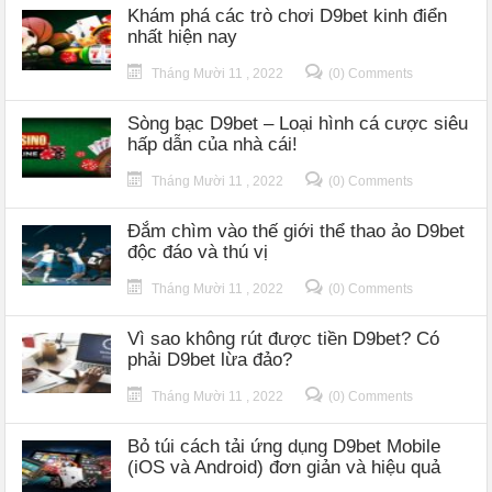
Khám phá các trò chơi D9bet kinh điển
nhất hiện nay
Tháng Mười 11 , 2022
(0) Comments
Sòng bạc D9bet – Loại hình cá cược siêu
hấp dẫn của nhà cái!
Tháng Mười 11 , 2022
(0) Comments
Đắm chìm vào thế giới thể thao ảo D9bet
độc đáo và thú vị
Tháng Mười 11 , 2022
(0) Comments
Vì sao không rút được tiền D9bet? Có
phải D9bet lừa đảo?
Tháng Mười 11 , 2022
(0) Comments
Bỏ túi cách tải ứng dụng D9bet Mobile
(iOS và Android) đơn giản và hiệu quả