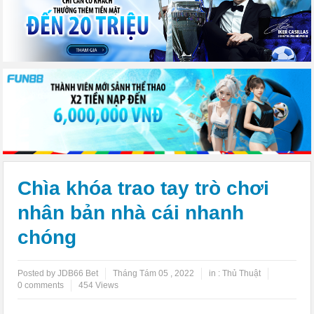
Chìa khóa trao tay trò chơi
nhân bản nhà cái nhanh
chóng
Posted by JDB66 Bet
Tháng Tám 05 , 2022
in :
Thủ Thuật
0 comments
454 Views