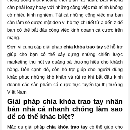
cần phải loay hoay với những công việc mà mình không
có nhiều kinh nghiệm. Tất cả những công việc mà bạn
cần làm sẽ được một đơn vị hỗ trợ chi tiết từ a đến z để
bạn có thể bắt đầu công việc kinh doanh cá cược trên
mạng.
Đơn vị cung cấp giải pháp
chìa khóa trao tay
sẽ hỗ trợ
giúp cho bạn có thể xây dựng những chiến lược
marketing thu hút và quảng bá thương hiệu cho khách
hàng. Bên cạnh đó, còn hỗ trợ giúp cho người dùng
khắc phục những khó khăn và rủi ro khi bắt đầu kinh
doanh các sản phẩm cá cược trực tuyến tại thị trường
Việt Nam.
Giải pháp chìa khóa trao tay nhân
bản nhà cá nhanh chóng làm sao
để có thể khác biệt?
Mặc dù giải pháp
chìa khóa trao tay
có thể giúp cho