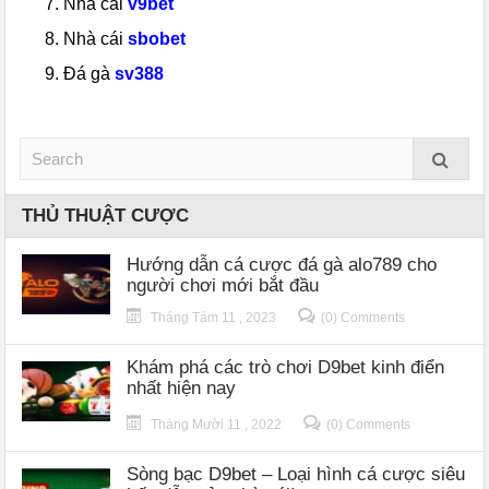
Nhà cái
v9bet
Nhà cái
sbobet
Đá gà
sv388
THỦ THUẬT CƯỢC
Hướng dẫn cá cược đá gà alo789 cho
người chơi mới bắt đầu
Tháng Tám 11 , 2023
(0) Comments
Khám phá các trò chơi D9bet kinh điển
nhất hiện nay
Tháng Mười 11 , 2022
(0) Comments
Sòng bạc D9bet – Loại hình cá cược siêu