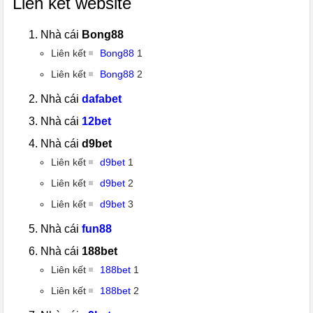
Liên kết website
Nhà cái
Bong88
Liên kết
Bong88
1
Liên kết
Bong88
2
Nhà cái
dafabet
Nhà cái
12bet
Nhà cái
d9bet
Liên kết
d9bet
1
Liên kết
d9bet
2
Liên kết
d9bet
3
Nhà cái
fun88
Nhà cái
188bet
Liên kết
188bet
1
Liên kết
188bet
2