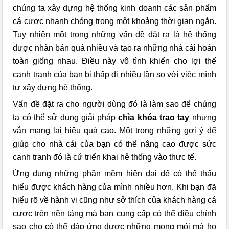
chúng ta xây dựng hệ thống kinh doanh các sản phẩm
cá cược nhanh chóng trong một khoảng thời gian ngắn.
Tuy nhiên một trong những vấn đề đặt ra là hệ thống
được nhân bản quá nhiều và tạo ra những nhà cái hoàn
toàn giống nhau. Điều này vô tình khiến cho lợi thế
cạnh tranh của bạn bị thấp đi nhiều lần so với việc mình
tự xây dựng hệ thống.
Vấn đề đặt ra cho người dùng đó là làm sao để chúng
ta có thể sử dụng giải pháp
chìa khóa trao tay
nhưng
vẫn mang lại hiệu quả cao. Một trong những gợi ý để
giúp cho nhà cái của bạn có thể nâng cao được sức
cạnh tranh đó là cứ triển khai hệ thống vào thực tế.
Ứng dụng những phần mềm hiện đại để có thể thấu
hiểu được khách hàng của mình nhiều hơn. Khi bạn đã
hiểu rõ về hành vi cũng như sở thích của khách hàng cá
cược trên nền tảng mà bạn cung cấp có thể điều chỉnh
sao cho có thể đáp ứng được những mong mỏi mà họ