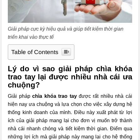
Giải pháp cực kỳ hiệu quả và giúp tiết kiệm thời gian
triển khai vào thực tế
Table of Contents
Lý do vì sao giải pháp chìa khóa
trao tay lại được nhiều nhà cái ưa
chuộng?
Giải pháp
chìa khóa trao tay
được rất nhiều nhà cái
hiện nay ưa chuộng và lựa chọn cho việc xây dựng hệ
thống kinh doanh của mình. Điều này xuất phát từ lợi
ích của giải pháp mang lại cho đơn vị muốn trở thành
nhà cái nhanh chóng và tiết kiệm thời gian. Điểm qua
những lợi ích mà giải pháp này mang lại cho hệ thống