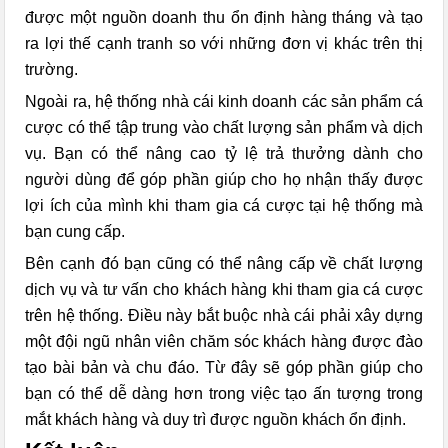
được một nguồn doanh thu ổn định hàng tháng và tạo
ra lợi thế cạnh tranh so với những đơn vị khác trên thị
trường.
Ngoài ra, hệ thống nhà cái kinh doanh các sản phẩm cá
cược có thể tập trung vào chất lượng sản phẩm và dịch
vụ. Bạn có thể nâng cao tỷ lệ trả thưởng dành cho
người dùng để góp phần giúp cho họ nhận thấy được
lợi ích của mình khi tham gia cá cược tại hệ thống mà
bạn cung cấp.
Bên cạnh đó bạn cũng có thể nâng cấp về chất lượng
dịch vụ và tư vấn cho khách hàng khi tham gia cá cược
trên hệ thống. Điều này bắt buộc nhà cái phải xây dựng
một đội ngũ nhân viên chăm sóc khách hàng được đào
tạo bài bản và chu đáo. Từ đây sẽ góp phần giúp cho
bạn có thể dễ dàng hơn trong việc tạo ấn tượng trong
mắt khách hàng và duy trì được nguồn khách ổn định.