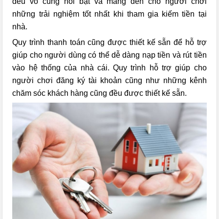
đều vô cùng nổi bật và mang đến cho người chơi
những trải nghiệm tốt nhất khi tham gia kiếm tiền tại
nhà.
Quy trình thanh toán cũng được thiết kế sẵn để hỗ trợ
giúp cho người dùng có thể dễ dàng nạp tiền và rút tiền
vào hệ thống của nhà cái. Quy trình hỗ trợ giúp cho
người chơi đăng ký tài khoản cũng như những kênh
chăm sóc khách hàng cũng đều được thiết kế sẵn.