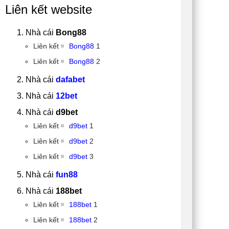
Liên kết website
Nhà cái
Bong88
Liên kết
Bong88
1
Liên kết
Bong88
2
Nhà cái
dafabet
Nhà cái
12bet
Nhà cái
d9bet
Liên kết
d9bet
1
Liên kết
d9bet
2
Liên kết
d9bet
3
Nhà cái
fun88
Nhà cái
188bet
Liên kết
188bet
1
Liên kết
188bet
2