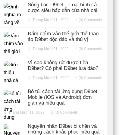
Sòng bạc D9bet – Loại hình cá
cược siêu hấp dẫn của nhà cái!
Tháng Mười 11 , 2022
(0) Comments
Đắm chìm vào thế giới thể thao
ảo D9bet độc đáo và thú vị
Tháng Mười 11 , 2022
(0) Comments
Vì sao không rút được tiền
D9bet? Có phải D9bet lừa đảo?
Tháng Mười 11 , 2022
(0) Comments
Bỏ túi cách tải ứng dụng D9bet
Mobile (iOS và Android) đơn
giản và hiệu quả
Tháng Mười 11 , 2022
(0) Comments
Nguyên nhân D9bet bị chặn và
những cách khắc phục hiệu quả!