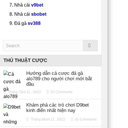
Nhà cái
v9bet
Nhà cái
sbobet
Đá gà
sv388
THỦ THUẬT CƯỢC
Hướng dẫn cá cược đá gà
alo789 cho người chơi mới bắt
đầu
Tháng Tám 11 , 2023
(0) Comments
Khám phá các trò chơi D9bet
kinh điển nhất hiện nay
Tháng Mười 11 , 2022
(0) Comments