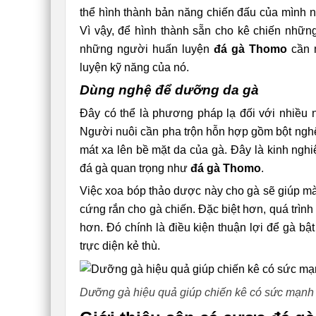
thể hình thành bản năng chiến đấu của mình n
Vì vậy, để hình thành sẵn cho kê chiến những
những người huấn luyện
đá gà Thomo
cần m
luyện kỹ năng của nó.
Dùng nghệ để dưỡng da gà
Đây có thể là phương pháp lạ đối với nhiều 
Người nuôi cần pha trộn hỗn hợp gồm bột nghệ
mát xa lên bề mặt da của gà. Đây là kinh ngh
đá gà quan trọng như
đá gà Thomo
.
Việc xoa bóp thảo dược này cho gà sẽ giúp mà
cứng rắn cho gà chiến. Đặc biệt hơn, quá trìn
hơn. Đó chính là điều kiện thuận lợi để gà bậ
trực diện kẻ thù.
Dưỡng gà hiệu quả giúp chiến kê có sức mạnh