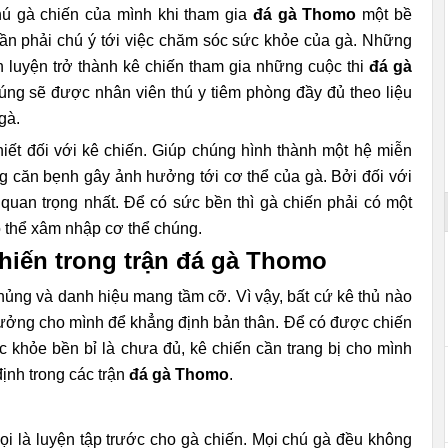
ú gà chiến của mình khi tham gia
đá gà Thomo
một bề
cần phải chú ý tới việc chăm sóc sức khỏe của gà. Những
luyện trở thành kê chiến tham gia những cuộc thi
đá gà
ng sẽ được nhân viên thú y tiêm phòng đầy đủ theo liệu
gà.
hiết đối với kê chiến. Giúp chúng hình thành một hệ miễn
g căn bẹnh gây ảnh hưởng tới cơ thể của gà. Bởi đối với
 quan trọng nhất. Để có sức bền thì gà chiến phải có một
ó thể xâm nhập cơ thể chúng.
hiến trong trận đá gà Thomo
hủng và danh hiệu mang tầm cỡ. Vì vậy, bất cứ kê thủ nào
thưởng cho mình để khẳng định bản thân. Để có được chiến
c khỏe bền bỉ là chưa đủ, kê chiến cần trang bị cho mình
ịnh trong các trận
đá gà Thomo
.
i là luyện tập trước cho gà chiến. Mọi chú gà đều không