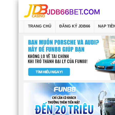
TRANG CHỦ
ĐĂNG KÝ JDB66
NẠP TIỀ