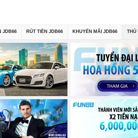
N JDB66
RÚT TIỀN JDB66
KHUYẾN MÃI JDB66
THỦ