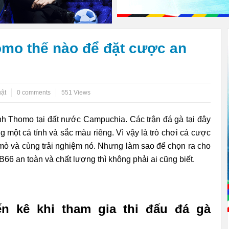
omo thế nào để đặt cược an
ật
0 comments
551 Views
ảnh Thomo tại đất nước Campuchia. Các trận đá gà tại đây
một cá tính và sắc màu riêng. Vì vậy là trò chơi cá cược
mò và cùng trải nghiệm nó. Nhưng làm sao để chọn ra cho
66 an toàn và chất lượng thì không phải ai cũng biết.
n kê khi tham gia thi đấu đá gà