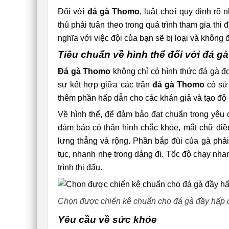
Đối với
đá gà Thomo
, luật chơi quy định rõ
thủ phải tuân theo trong quá trình tham gia thi
nghĩa với việc đội của bạn sẽ bị loại và không
Tiêu chuẩn về hình thể đối với đá 
Đá gà Thomo
không chỉ có hình thức đá gà đơ
sự kết hợp giữa các trận
đá gà Thomo
có sử 
thêm phần hấp dẫn cho các khán giả và tạo độ
Về hình thể, để đảm bảo đạt chuẩn trong yêu 
đảm bảo có thân hình chắc khỏe, mắt chữ điề
lưng thẳng và rộng. Phần bắp đùi của gà phải
tục, nhanh nhẹ trong dáng đi. Tốc độ chạy nh
trình thi đấu.
Chọn được chiến kê chuẩn cho đá gà đầy hấp 
Yêu cầu về sức khỏe