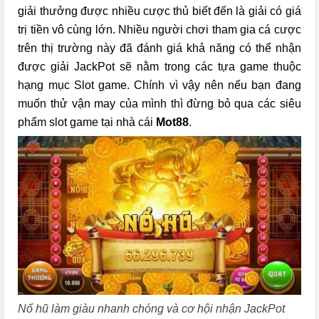
giải thưởng được nhiều cược thủ biết đến là giải có giá
trị tiền vô cùng lớn. Nhiều người chơi tham gia cá cược
trên thị trường này đã đánh giá khả năng có thể nhận
được giải JackPot sẽ nằm trong các tựa game thuộc
hạng mục Slot game. Chính vì vậy nên nếu bạn đang
muốn thử vận may của mình thì đừng bỏ qua các siêu
phẩm slot game tại nhà cái
Mot88
.
Nổ hũ làm giàu nhanh chóng và cơ hội nhận JackPot