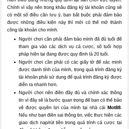
Chính vì vậy nên trong khâu đăng ký tài khoản cũng sẽ
có một số điều cần lưu ý, bạn bắt buộc phải đảm bảo
được những điều kiện này thì mới có thể mở thành
công tài khoản cho mình.
Người chơi cần phải đảm bảo mình đã đủ tuổi để
tham gia vào các dịch vụ cá cược, số tuổi hợp
pháp hiện tại đang được quy định là 20 tuổi.
Người chơi cần phải có các giấy tờ để xác minh
được danh tính của mình, trong quá trình đăng ký
tài khoản phải sử dụng để quá trình đăng ký được
diễn ra nhanh hơn.
Người chơi nên điền đầy đủ và chính xác thông
tin vì đây sẽ là bước quan trọng để bạn có thể bảo
vệ được quyền lợi của mình tại nhà cái
Mot88
.
Nếu như bạn điền sai thông tin, việc thực hiện các
giao dịch nạp/rút tiền trong quá trình cá cược tại