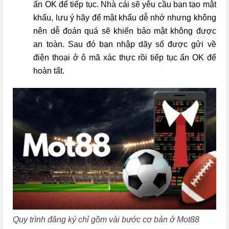
ấn OK để tiếp tục. Nhà cái sẽ yêu cầu bạn tạo mật
khẩu, lưu ý hãy để mật khẩu dễ nhớ nhưng không
nên dễ đoán quá sẽ khiến bảo mật không được
an toàn. Sau đó bạn nhập dãy số được gửi về
điện thoại ở ô mã xác thực rồi tiếp tục ấn OK để
hoàn tất.
Quy trình đăng ký chỉ gồm vài bước cơ bản ở Mot88