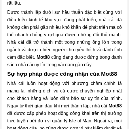
rất lâu.
Được thành lập dưới sự hậu thuẫn đặc biệt cùng với
điều kiện kinh tế khu vực đang phát triển, nhà cái đã
không cần phải gặp nhiều khó khăn để phát triển mà có
thể nhanh chóng vượt qua được những đối thủ mạnh.
Nhà cái đã trở thành một trong những ông lớn trong
ngành và được nhiều người chơi yêu thích và dành tình
cảm đặc biệt,
Mot88
cũng đang được đứng trong danh
sách nhà cái uy tín trong vài năm gần đây.
Sự hợp pháp được công nhận của Mot88
Nhà cái luôn hoạt động với phương châm chính là
mang lại những dịch vụ cá cược chuyên nghiệp nhất
cho khách hàng và luôn đảm bảo sự uy tín của mình.
Ngay từ thời gian đầu khi mới thành lập, nhà cái
Mot88
đã được cấp phép hoạt động công khai trên thị trường
trực tuyến bởi đơn vị quản lý Isle of Man. Ngoài ra, mọi
hoạt động của họ cũng được đơn vị này kiểm duyệt và