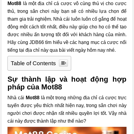
Mot88
là một địa chỉ cá cược vô cùng thú vị cho cược
thủ, trong sân chơi này bạn sẽ có nhiều lựa chọn để
tham gia trải nghiệm. Nhà cái luôn luôn cố gắng để hoạt
động một cách tốt nhất, điều này giúp cho họ có thể tạo
được nhiều ấn tượng tốt đối với khách hàng của mình.
Hãy cùng JDB66 tìm hiểu về các hạng mục cá cược nổi
tiếng tại địa chỉ này qua bài viết ngày hôm nay nhé.
Table of Contents
Sự thành lập và hoạt động hợp
pháp của Mot88
Nhà cái
Mot88
là một trong những địa chỉ cá cược trực
tuyến được yêu thích nhất hiện nay, trong sân chơi này
người chơi được nhận rất nhiều quyền lợi tốt. Vậy nhà
cái này được thành lập như thế nào?