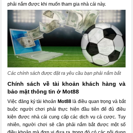
phải nắm được khi muốn tham gia nhà cái này.
Các chính sách được đặt ra yêu cầu bạn phải nắm bắt
Chính sách về tài khoản khách hàng và
bảo mật thông tin ở Mot88
Việc đăng ký tài khoản
Mot88
là điều quan trọng và bắt
buộc người chơi phải thực hiện đầu tiên để đủ điều
kiện được nhà cái cung cấp các dịch vụ cá cược. Tuy
nhiên, người chơi sẽ cần phải nắm bắt được một số
điều khoản mà đơn vị đưa ra, trong đó có các nội dung