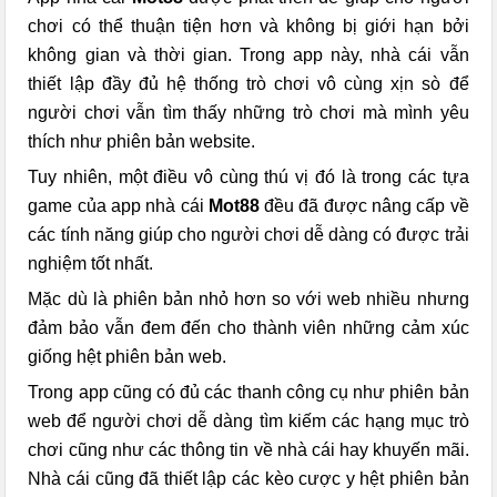
chơi có thể thuận tiện hơn và không bị giới hạn bởi
không gian và thời gian. Trong app này, nhà cái vẫn
thiết lập đầy đủ hệ thống trò chơi vô cùng xịn sò để
người chơi vẫn tìm thấy những trò chơi mà mình yêu
thích như phiên bản website.
Tuy nhiên, một điều vô cùng thú vị đó là trong các tựa
game của app nhà cái
Mot88
đều đã được nâng cấp về
các tính năng giúp cho người chơi dễ dàng có được trải
nghiệm tốt nhất.
Mặc dù là phiên bản nhỏ hơn so với web nhiều nhưng
đảm bảo vẫn đem đến cho thành viên những cảm xúc
giống hệt phiên bản web.
Trong app cũng có đủ các thanh công cụ như phiên bản
web để người chơi dễ dàng tìm kiếm các hạng mục trò
chơi cũng như các thông tin về nhà cái hay khuyến mãi.
Nhà cái cũng đã thiết lập các kèo cược y hệt phiên bản