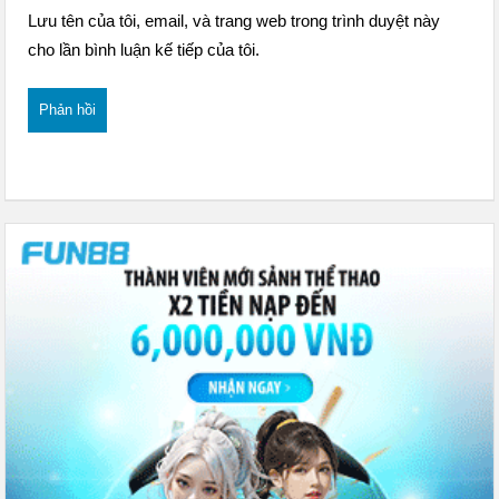
Lưu tên của tôi, email, và trang web trong trình duyệt này
cho lần bình luận kế tiếp của tôi.