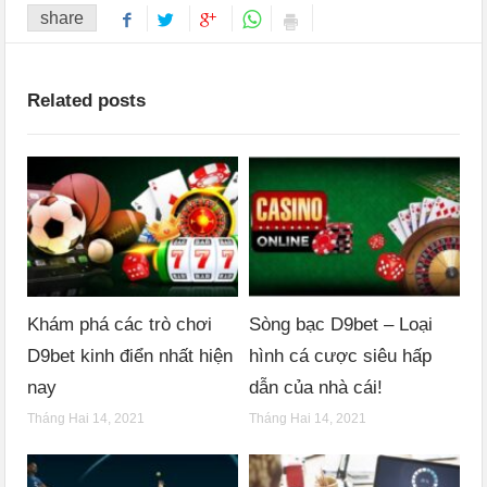
share
Related posts
Khám phá các trò chơi
Sòng bạc D9bet – Loại
D9bet kinh điển nhất hiện
hình cá cược siêu hấp
nay
dẫn của nhà cái!
Tháng Hai 14, 2021
Tháng Hai 14, 2021